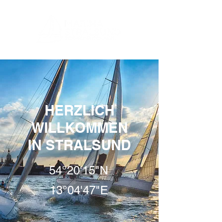
HERZLICH
WILLKOMMEN
IN STRALSUND
54°20'15"N
13°04'47"E