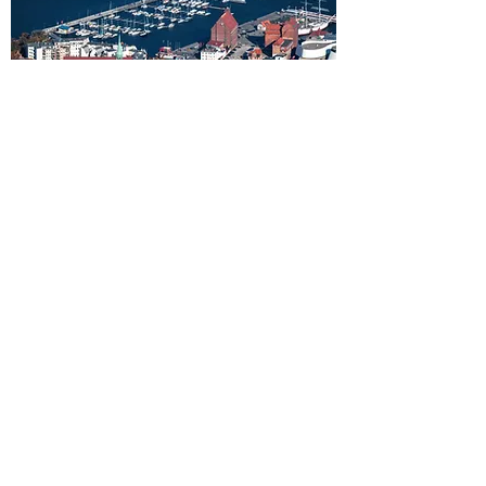
LANDGANG IN DER
HANSESTADT
STRALSUND
Direkt am Ende der Straße "Zur
Schwedenschanze" gelegen, erreicht man